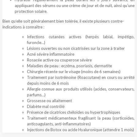
appliquant des sérums ou une crème de jour et de nuit, ainsi qu’une
protection solaire.
Bien qu’elle soit généralement bien tolérée, il existe plusieurs contre-
indications à connaître :
Infections cutanées actives (herpès labial, impétigo,
furoncle…)
Lésions ouvertes ou non cicatrisées sur la zone à traiter
Acné sévère inflammatoire
Rosacée active ou couperose sévère
Maladies de peau : eczéma, psoriasis, dermatite
Chirurgie récente sur le visage (moins de 6 semaines)
Traitement par isotréinoïne (Roaccutane) en cours ou arrêté
depuis moins de 6 mois
Allergie connue aux produits utilisés (acides, conservateurs,
parfums…)
Grossesse ou allaitement
Diabète mal contrôlé
Présence de cicatrices chéloïdes ou hypertrophiques
Traitement médicamenteux fragilisant la peau (corticoïdes,
anticoagulants, anti-inflammatoires)
Injections de Botox ou acide Hyaluronique (attendre 1 mois)