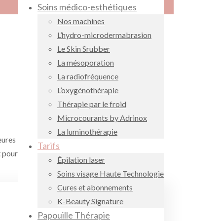
Soins médico-esthétiques
Nos machines
L’hydro-microdermabrasion
Le Skin Srubber
La mésoporation
La radiofréquence
L’oxygénothérapie
Thérapie par le froid
Microcourants by Adrinox
La luminothérapie
eures
Tarifs
t pour
Épilation laser
Soins visage Haute Technologie
Cures et abonnements
K-Beauty Signature
Papouille Thérapie